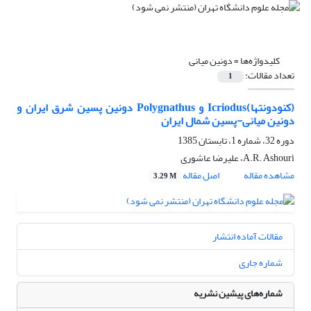
کلیدواژه‌ها =
دونین میانی
تعداد مقالات:
1
(کنودونتها)Icriodus و Polygnathus دونین پسین شرق ایران و
دونین میانی-پسین شمال ایران
دوره 32، شماره 1، تابستان 1385
A.R. Ashouri، علیرضا عاشوری
مشاهده مقاله
اصل مقاله
3.29 M
مقالات آماده انتشار
شماره جاری
شماره‌های پیشین نشریه