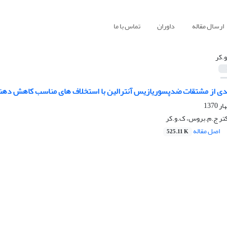
ارسال مقاله
داوران
تماس با ما
.کر
 از مشتقات ضدپسوریازیس آنترالین با استخلاف های مناسب کاهش دهند
کتر ج.م.بروس، ک.و.کر
اصل مقاله
525.11 K