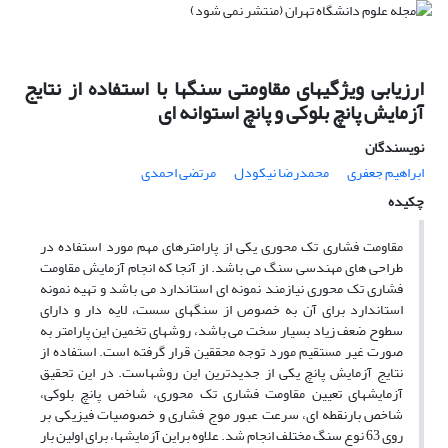
ارزیابی ویژگیهای مقاومتی سنگها با استفاده از نتایج
آزمایش پانچ بلوکی و پانچ استوانه ای
نویسندگان
ابراهیم جعفری
محمدرضا نیکودل
مرتضی احمدی
چکیده
مقاومت فشاری تک محوری یکی از پارامترهای مهم مورد استفاده در
طراحی های مهندسی سنگ می باشد. از آنجا که انجام آزمایش مقاومت
فشاری تک محوری نیازمند نمونه ای استاندارد می باشد و تهیه نمونه
استاندارد برای آن به خصوص از سنگهای سست، لایه دار و دارای
سطوح ضعف زیاد بسیار سخت می باشد، روشهای تخمین این پارامتر به
صورت غیر مستقیم مورد توجه محققین قرار گرفته است. استفاده از
نتایج آزمایش پانچ یکی از جدیدترین این روشهاست. در این تحقیق
آزمایشهای تعیین مقاومت فشاری تک محوری، شاخص پانچ بلوکی،
شاخص بارنقطه ای، سرعت عبور موج فشاری و خصوصیات فیزیکی بر
روی 63 نوع سنگ مختلف انجام شد. علاوه براین آزمایشها، برای اولین بار