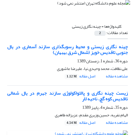
کلیدواژه‌ها =
چینه نگاری زیستی
تعداد مقالات:
2
چینه نگاری زیستی و محیط رسوبگذاری سازند آسماری در یال
جنوبی تاقدیس خویز (شمال شرق بهبهان)
دوره 36، شماره 1، زمستان 1389
علی نظافت، محمد وحیدی نیا، علیرضا عاشوری
مشاهده مقاله
اصل مقاله
1.12 M
زیست چینه نگاری و پالئواکولوژی سازند جهرم در یال شمالی
تاقدیس کوه گچ، ناحیه لار
دوره 35، شماره 4، پاییز 1389
الهام نفریه، حسین وزیری مقدم، عزیزاله طاهری
مشاهده مقاله
اصل مقاله
4.54 M