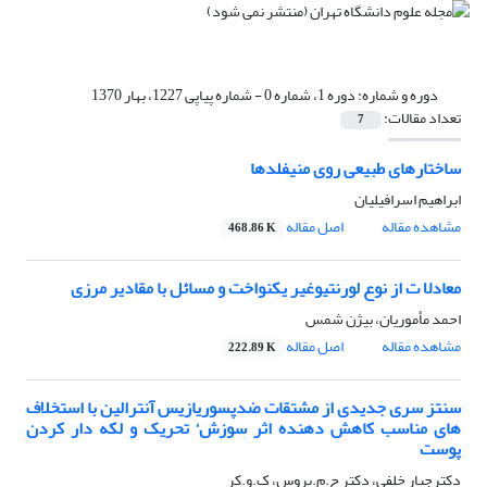
دوره و شماره:
دوره 1، شماره 0 - شماره پیاپی 1227، بهار 1370
تعداد مقالات:
7
ساختارهای طبیعی روی منیفلدها
ابراهیم اسرافیلیان
مشاهده مقاله
اصل مقاله
468.86 K
معادلا ت از نوع لورنتیوغیر یکنواخت و مسائل با مقادیر مرزی
احمد مأموریان، بیژن شمس
مشاهده مقاله
اصل مقاله
222.89 K
سنتز سری جدیدی از مشتقات ضدپسوریازیس آنترالین با استخلاف
های مناسب کاهش دهنده اثر سوزش‘ تحریک و لکه دار کردن
پوست
دکترجبار خلفی، دکتر ج.م.بروس، ک.و.کر