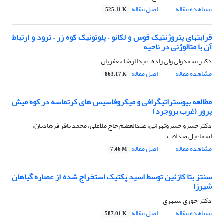
مشاهده مقاله
اصل مقاله
525.11 K
قرابتهای پتروژنتیک قوس و لکانو – پلوتونیک کوه زر – ترود و ارتباط
آن با متالوژنی در ناحیه
دکتر محمدولی ولی زاده، عبدالرضا جعفریان
مشاهده مقاله
اصل مقاله
863.17 K
مطالعه بیوستراتیگرافی و میکروفاسیس های کرتماسه در کوه میش
پرور (غرب بروجرد)
دکترخسرو خسروتهرانی، عبدالعظیم حاج ملاعلی، محمد باقر فرهادیان،
اسماعیل صداقت
مشاهده مقاله
اصل مقاله
7.46 M
سنتز بتا کازئین توسط اسید پکتیک استخراج شده از عصاره گیاهان
شیرزا
دکتر حوری سپهری
مشاهده مقاله
اصل مقاله
587.01 K