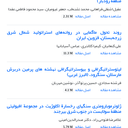
منطقه رودبار)
عقیل اشقلی فراهانی، محمد تشنه‌لب، جعفر غیومیان، سید محمود فاطمی عقدا
مشاهده مقاله
اصل مقاله
2.31 M
روند تحول ماگمایی در روانه‌های استراتوئید شمال شرق
زرجه‌بستان، قزوین، ایران
علی کنعانیان، کیمیا کلانتری، عباس آسیابانها
مشاهده مقاله
اصل مقاله
11.3 M
لیتوستراتیگرافی و بیوستراتیگرافی نهشته های پرمین دربرش
مارسلان، سنگرود، (البرز غربی)
فرشته سجادی، حسین پرتوآذر، نوشین مهربان
مشاهده مقاله
اصل مقاله
4.1 M
ژئوترموبارومتری سنگهای رخسارة اکلوژیت در مجموعة افیولیتی
منطقة سولابست در جنوب شرق بیرجند
غلامرضا فتوحی راد، دکتر صدرالدین امینی
مشاهده مقاله
اصل مقاله
5.79 M