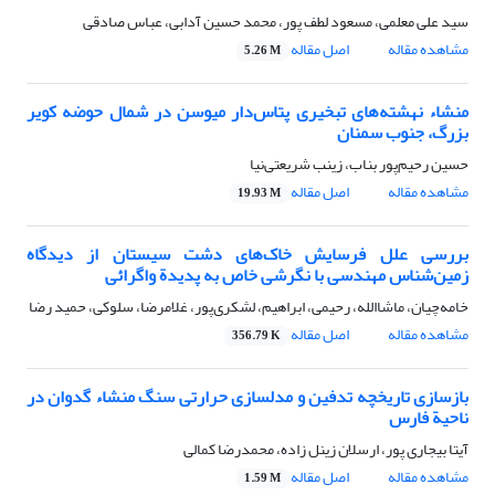
سید علی معلمی، مسعود لطف پور، محمد حسین آدابی، عباس صادقی
مشاهده مقاله
اصل مقاله
5.26 M
منشاء نهشته‌های تبخیری پتاس‌دار میوسن در شمال حوضه کویر
بزرگ، جنوب سمنان
حسین رحیم‌پور بناب، زینب شریعتی‌نیا
مشاهده مقاله
اصل مقاله
19.93 M
بررسی علل فرسایش خاک‌های دشت سیستان از دیدگاه
زمین‌شناس مهندسی با نگرشی خاص به پدیدة واگرائی
خامه‌چیان، ماشاالله، رحیمی، ابراهیم، لشکری‌پور، غلامرضا، سلوکی، حمید رضا
مشاهده مقاله
اصل مقاله
356.79 K
بازسازی تاریخچه تدفین و مدلسازی حرارتی سنگ منشاء گدوان در
ناحیة فارس
آیتا بیجاری پور، ارسلان زینل زاده، محمدرضا کمالی
مشاهده مقاله
اصل مقاله
1.59 M