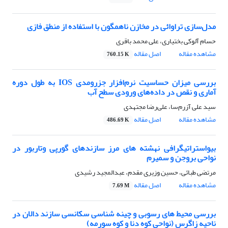
مدل‌سازی تراوائی در مخازن ناهمگون با استفاده از منطق فازی
حسام آلوکی بختیاری، علی محمد باقری
مشاهده مقاله
اصل مقاله
760.15 K
بررسی میزان حساسیت نرم‌افزار جزرومدی IOS به طول دوره
آماری و نقص در داده‌های ورودی سطح آب
سید علی آزرم‌سا، علی‌رضا مجتهدی
مشاهده مقاله
اصل مقاله
486.69 K
بیواستراتیگرافی نهشته های مرز سازندهای گورپی وتاربور در
نواحی بروجن و سمیرم
مرتضی طبائی، حسین وزیری مقدم، عبدالمجید رشیدی
مشاهده مقاله
اصل مقاله
7.69 M
بررسی محیط های رسوبی و چینه ‌شناسی سکانسی سازند دالان در
ناحیه زاگرس (نواحی کوه دنا و کوه سورمه)