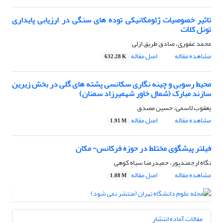
تاثیر خصوصیات ژئومکانیکی توده های سنگی در ارزیابی پایداری
تونل کلات
محمد غفوری، صادق طریق ازلی
مشاهده مقاله
اصل مقاله
632.28 K
محیط رسوبی و چینه نگاری سکانسی پشته های گلی در بخش زیرین
سازند مبارک (شمال خاور شهمیرزاد سمنان)
یعقوب لاسمی، حسین مصدق
مشاهده مقاله
اصل مقاله
1.91 M
فیلتر پیشگوی مختلط در حوزه فرکانس- مکان
نگاه ارجمندپور، حمیدرضا سیاه کوهی
مشاهده مقاله
اصل مقاله
1.08 M
مقالات آماده انتشار